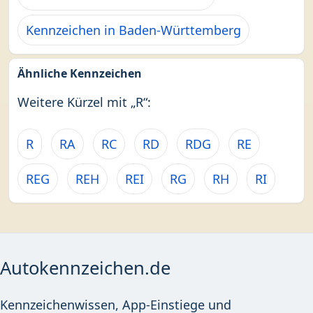
Kennzeichen in Baden-Württemberg
Ähnliche Kennzeichen
Weitere Kürzel mit „R“:
R
RA
RC
RD
RDG
RE
REG
REH
REI
RG
RH
RI
Autokennzeichen.de
Kennzeichenwissen, App-Einstiege und