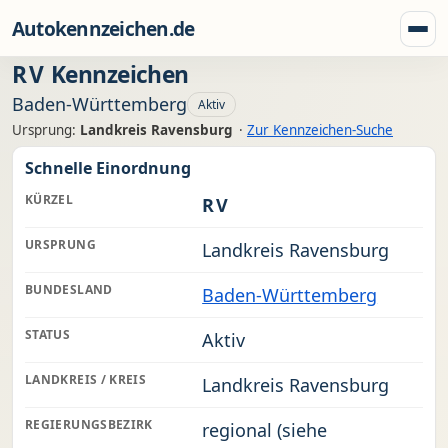
Zum Inhalt springen
Autokennzeichen.de
Menü
RV
Kennzeichen
Baden-Württemberg
Aktiv
Ursprung:
Landkreis Ravensburg
·
Zur Kennzeichen-Suche
Schnelle Einordnung
KÜRZEL
RV
URSPRUNG
Landkreis Ravensburg
BUNDESLAND
Baden-Württemberg
STATUS
Aktiv
LANDKREIS / KREIS
Landkreis Ravensburg
REGIERUNGSBEZIRK
regional (siehe