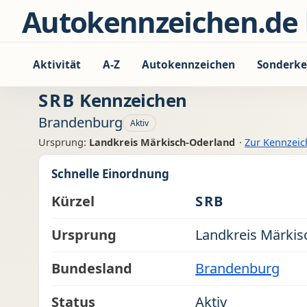
Zum Inhalt springen
Autokennzeichen.de
Aktivität
A-Z
Autokennzeichen
Sonderke
SRB
Kennzeichen
Brandenburg
Aktiv
Ursprung:
Landkreis Märkisch-Oderland
·
Zur Kennzei
Schnelle Einordnung
Kürzel
SRB
Ursprung
Landkreis Märkis
Bundesland
Brandenburg
Status
Aktiv