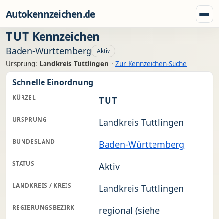
Zum Inhalt springen
Autokennzeichen.de
Menü
TUT
Kennzeichen
Baden-Württemberg
Aktiv
Ursprung:
Landkreis Tuttlingen
·
Zur Kennzeichen-Suche
Schnelle Einordnung
KÜRZEL
TUT
URSPRUNG
Landkreis Tuttlingen
BUNDESLAND
Baden-Württemberg
STATUS
Aktiv
LANDKREIS / KREIS
Landkreis Tuttlingen
REGIERUNGSBEZIRK
regional (siehe