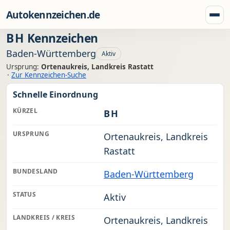
Zum Inhalt springen
Autokennzeichen.de
Menü
BH
Kennzeichen
Baden-Württemberg
Aktiv
Ursprung:
Ortenaukreis, Landkreis Rastatt
·
Zur Kennzeichen-Suche
Schnelle Einordnung
KÜRZEL
BH
URSPRUNG
Ortenaukreis, Landkreis
Rastatt
BUNDESLAND
Baden-Württemberg
STATUS
Aktiv
LANDKREIS / KREIS
Ortenaukreis, Landkreis