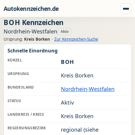
Zum Inhalt springen
Autokennzeichen.de
Menü
BOH
Kennzeichen
Nordrhein-Westfalen
Aktiv
Ursprung:
Kreis Borken
·
Zur Kennzeichen-Suche
Schnelle Einordnung
KÜRZEL
BOH
URSPRUNG
Kreis Borken
BUNDESLAND
Nordrhein-Westfalen
STATUS
Aktiv
LANDKREIS / KREIS
Kreis Borken
REGIERUNGSBEZIRK
regional (siehe