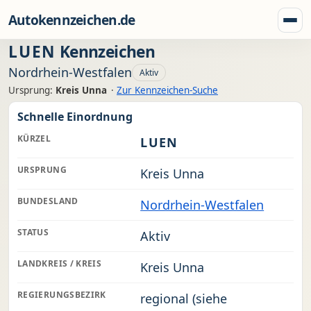
Zum Inhalt springen
Autokennzeichen.de
Menü
LUEN
Kennzeichen
Nordrhein-Westfalen
Aktiv
Ursprung:
Kreis Unna
·
Zur Kennzeichen-Suche
Schnelle Einordnung
KÜRZEL
LUEN
URSPRUNG
Kreis Unna
BUNDESLAND
Nordrhein-Westfalen
STATUS
Aktiv
LANDKREIS / KREIS
Kreis Unna
REGIERUNGSBEZIRK
regional (siehe