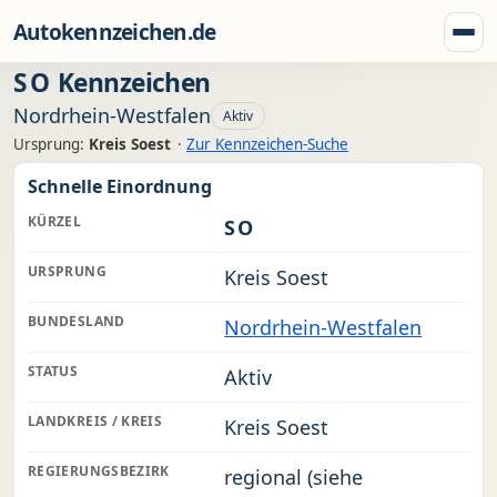
Zum Inhalt springen
Autokennzeichen.de
Menü
SO
Kennzeichen
Nordrhein-Westfalen
Aktiv
Ursprung:
Kreis Soest
·
Zur Kennzeichen-Suche
Schnelle Einordnung
KÜRZEL
SO
URSPRUNG
Kreis Soest
BUNDESLAND
Nordrhein-Westfalen
STATUS
Aktiv
LANDKREIS / KREIS
Kreis Soest
REGIERUNGSBEZIRK
regional (siehe