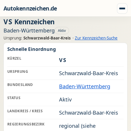
Zum Inhalt springen
Autokennzeichen.de
Menü
VS
Kennzeichen
Baden-Württemberg
Aktiv
Ursprung:
Schwarzwald-Baar-Kreis
·
Zur Kennzeichen-Suche
Schnelle Einordnung
KÜRZEL
VS
URSPRUNG
Schwarzwald-Baar-Kreis
BUNDESLAND
Baden-Württemberg
STATUS
Aktiv
LANDKREIS / KREIS
Schwarzwald-Baar-Kreis
REGIERUNGSBEZIRK
regional (siehe