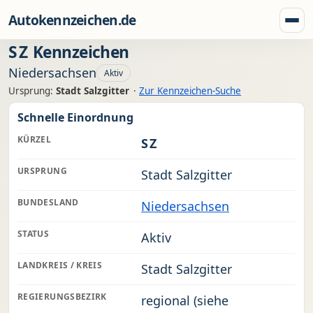
Zum Inhalt springen
Autokennzeichen.de
Menü
SZ
Kennzeichen
Niedersachsen
Aktiv
Ursprung:
Stadt Salzgitter
·
Zur Kennzeichen-Suche
Schnelle Einordnung
KÜRZEL
SZ
URSPRUNG
Stadt Salzgitter
BUNDESLAND
Niedersachsen
STATUS
Aktiv
LANDKREIS / KREIS
Stadt Salzgitter
REGIERUNGSBEZIRK
regional (siehe