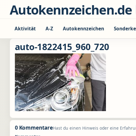
Zum Inhalt springen
Autokennzeichen.de
Aktivität
A-Z
Autokennzeichen
Sonderke
auto-1822415_960_720
0 Kommentare
Hast du einen Hinweis oder eine Erfahrun