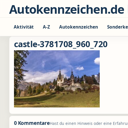
Zum Inhalt springen
Autokennzeichen.de
Aktivität
A-Z
Autokennzeichen
Sonderke
castle-3781708_960_720
0 Kommentare
Hast du einen Hinweis oder eine Erfahrun