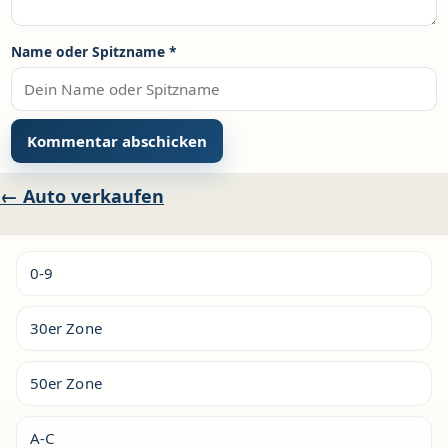
Name oder Spitzname
*
Alternative:
Beitragsnavigation
← Auto verkaufen
0-9
30er Zone
50er Zone
A-C