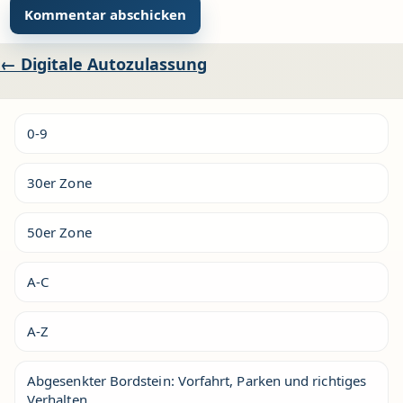
Alternative:
Beitragsnavigation
← Digitale Autozulassung
0-9
30er Zone
50er Zone
A-C
A-Z
Abgesenkter Bordstein: Vorfahrt, Parken und richtiges
Verhalten