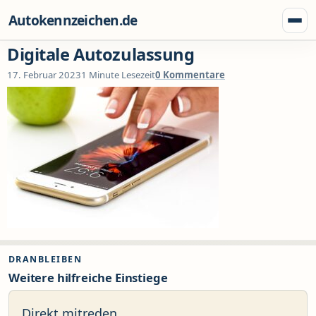
Zum Inhalt springen
Autokennzeichen.de
Menü
Digitale Autozulassung
17. Februar 2023
1 Minute Lesezeit
0 Kommentare
DRANBLEIBEN
Weitere hilfreiche Einstiege
Direkt mitreden