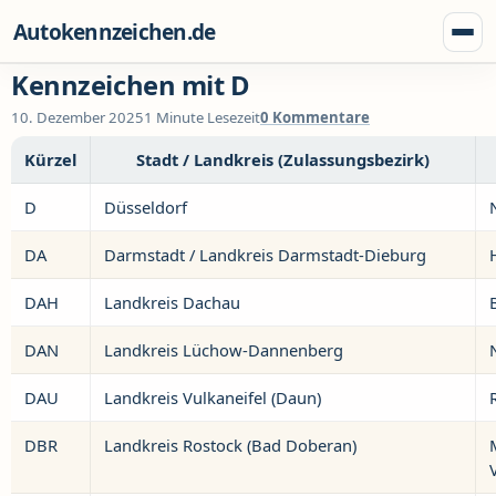
Zum Inhalt springen
Autokennzeichen.de
Menü
Kennzeichen mit D
10. Dezember 2025
1 Minute Lesezeit
0 Kommentare
Kürzel
Stadt / Landkreis (Zulassungsbezirk)
D
Düsseldorf
DA
Darmstadt / Landkreis Darmstadt-Dieburg
DAH
Landkreis Dachau
DAN
Landkreis Lüchow-Dannenberg
DAU
Landkreis Vulkaneifel (Daun)
DBR
Landkreis Rostock (Bad Doberan)