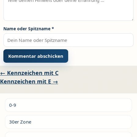
Name oder Spitzname
*
Alternative:
Beitragsnavigation
← Kennzeichen mit C
Kennzeichen mit E →
0-9
30er Zone