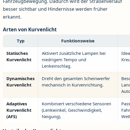
Fahrzeugbewegung. Dadurch wird der Straßenverlauf
besser sichtbar und Hindernisse werden früher
erkannt.
Arten von Kurvenlicht
Typ
Funktionsweise
Statisches
Aktiviert zusätzliche Lampen bei
Idea
Kurvenlicht
niedrigem Tempo und
Kre
Lenkeinschlag.
Dynamisches
Dreht den gesamten Scheinwerfer
Beso
Kurvenlicht
mechanisch in Kurvenrichtung.
Lan
Aut
Adaptives
Kombiniert verschiedene Sensoren
Pass
Kurvenlicht
(Lenkwinkel, Geschwindigkeit,
Fahr
(AFS)
Neigung).
Wet