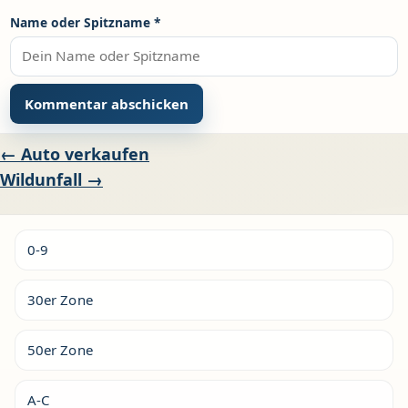
Name oder Spitzname
*
Alternative:
Beitragsnavigation
← Auto verkaufen
Wildunfall →
0-9
30er Zone
50er Zone
A-C